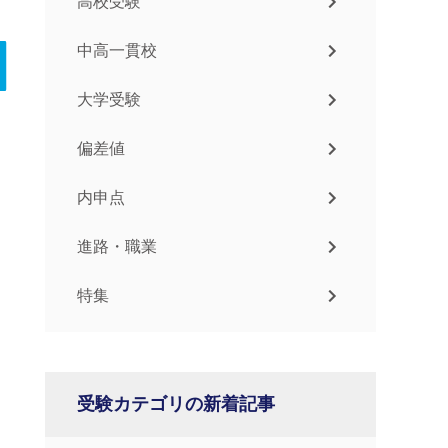
高校受験
中高一貫校
大学受験
偏差値
内申点
進路・職業
特集
受験カテゴリの新着記事