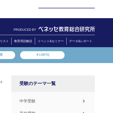
PRODUCED BY
リスト
教育用語解説
イベント&セミナー
データ&レポート
教育
＃LGBTQ
04
受験のテーマ一覧
中学受験