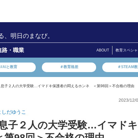
る、明日のまなび。
進路・職業
ABOUT
教育スペシャ
#AIと教育
＃教育格差
＃STEAM
 息子２人の大学受験…イマドキ保護者の悶えるホンネ ＜第98回＞不合格の理由
2023/12/
よしだゆうこ
 息子２人の大学受験…イマドキ
第98回＞不合格の理由