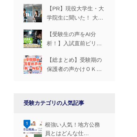
【PR】現役大学生・大
学院生に聞いた！ 大学
生活で役立つパソコン
【受験生の声をAI分
の選び方
析！】入試直前ピリピ
リ期の保護者の声かけ
【総まとめ】受験期の
NG5
保護者の声かけＯＫ・
ＮＧ集
受験カテゴリの人気記事
根強い人気！地方公務
員とはどんな仕…