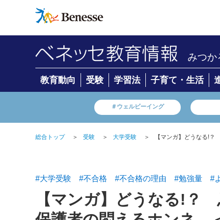
みつか
教育動向
受験
学習法
子育て・生活
＃ウェルビーイング
総合トップ
＞
受験
＞
大学受験
＞
【マンガ】どうなる!？
#大学受験
#不合格
#不合格の理由
#勉強量
#
【マンガ】どうなる!？
保護者の悶えるホンネ ＜