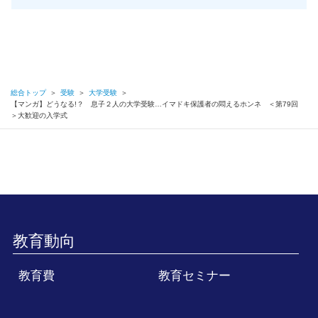
総合トップ
＞
受験
＞
大学受験
＞
【マンガ】どうなる!？ 息子２人の大学受験…イマドキ保護者の悶えるホンネ ＜第79回
＞大歓迎の入学式
教育動向
教育費
教育セミナー