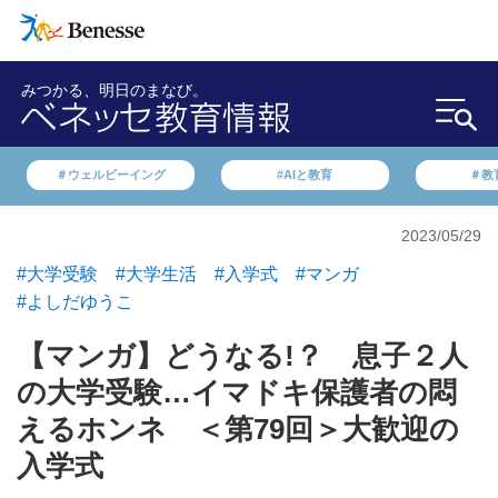
みつかる、明日のまなび。
＃ウェルビーイング
#AIと教育
＃教
2023/05/29
#大学受験
#大学生活
#入学式
#マンガ
#よしだゆうこ
【マンガ】どうなる!？ 息子２人
の大学受験…イマドキ保護者の悶
えるホンネ ＜第79回＞大歓迎の
入学式