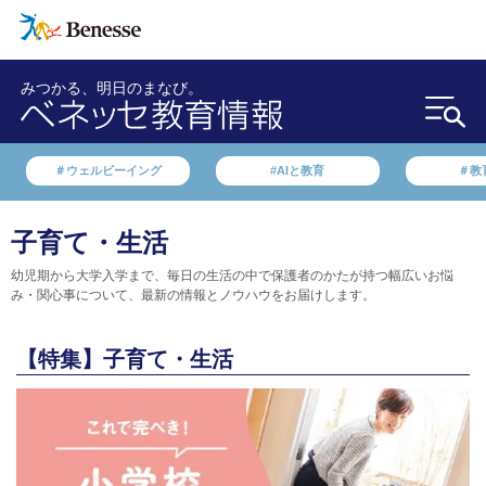
みつかる、明日のまなび。
＃ウェルビーイング
#AIと教育
＃教
子育て・生活
幼児期から大学入学まで、毎日の生活の中で保護者のかたが持つ幅広いお悩
み・関心事について、最新の情報とノウハウをお届けします。
【特集】子育て・生活