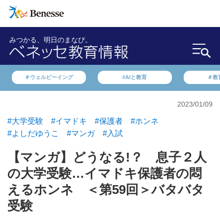
みつかる、明日のまなび。
＃ウェルビーイング
#AIと教育
＃教
2023/01/09
#大学受験
#イマドキ
#保護者
#ホンネ
#よしだゆうこ
#マンガ
#入試
【マンガ】どうなる!？ 息子２人
の大学受験…イマドキ保護者の悶
えるホンネ ＜第59回＞バタバタ
受験