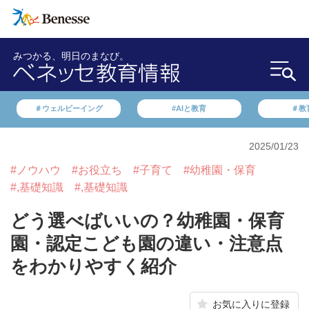
みつかる、明日のまなび。
＃ウェルビーイング
#AIと教育
＃教
2025/01/23
#ノウハウ
#お役立ち
#子育て
#幼稚園・保育
#,基礎知識
#,基礎知識
どう選べばいいの？幼稚園・保育
園・認定こども園の違い・注意点
をわかりやすく紹介
お気に入りに登録