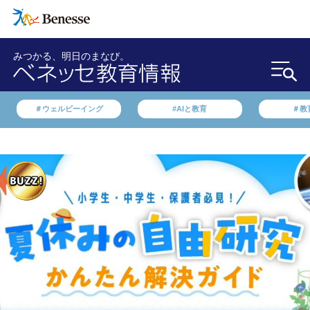
みつかる、明日のまなび。
＃ウェルビーイング
#AIと教育
＃教