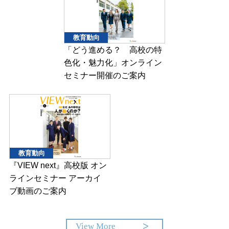
教育動向
「どう進める？ 高校の特
色化・魅力化」オンライン
セミナー開催のご案内
教育動向
『VIEW next』高校版 オン
ラインセミナー アーカイ
ブ動画のご案内
View More