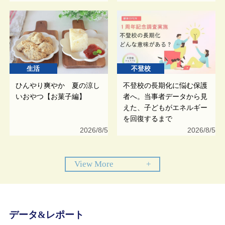
生活
不登校
ひんやり爽やか 夏の涼し
不登校の長期化に悩む保護
いおやつ【お菓子編】
者へ。当事者データから見
えた、子どもがエネルギー
を回復するまで
2026/8/5
2026/8/5
View More
+
データ&レポート