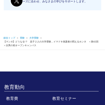
ーズに合わせ、みなさまの学びをサポートします。
総合トップ
＞
受験
＞
大学受験
＞
【マンガ】どうなる!？ 息子２人の大学受験…イマドキ保護者の悶えるホンネ ＜第42回
＞次男の初オープンキャンパス
教育動向
教育費
教育セミナー