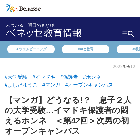
みつかる、明日のまなび。
＃ウェルビーイング
#AIと教育
＃教
2022/09/12
#大学受験
#イマドキ
#保護者
#ホンネ
#よしだゆうこ
#マンガ
#オープンキャンパス
【マンガ】どうなる!？ 息子２人
の大学受験…イマドキ保護者の悶
えるホンネ ＜第42回＞次男の初
オープンキャンパス