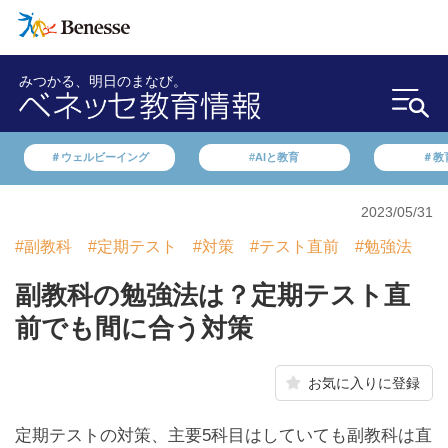
みつかる、明日のまなび。
＃ウェルビーイング
#AIと教育
＃教
2023/05/31
#副教科
#定期テスト
#対策
#テスト直前
#勉強法
副教科の勉強法は？定期テスト直
前でも間に合う対策
お気に入りに登録
定期テストの対策、主要5科目はしていても副教科は直