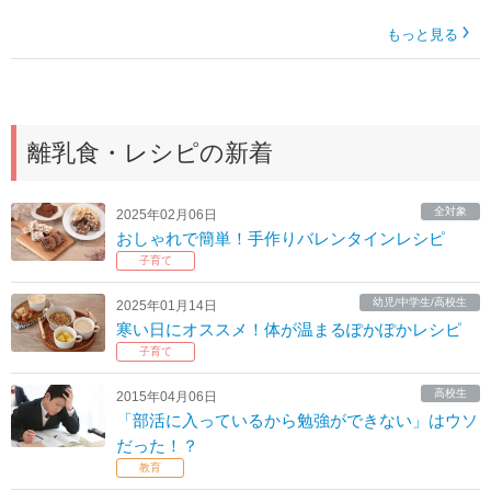
もっと見る
離乳食・レシピの新着
全対象
2025年02月06日
おしゃれで簡単！手作りバレンタインレシピ
子育て
幼児/中学生/高校生
2025年01月14日
寒い日にオススメ！体が温まるぽかぽかレシピ
子育て
高校生
2015年04月06日
「部活に入っているから勉強ができない」はウソ
だった！？
教育