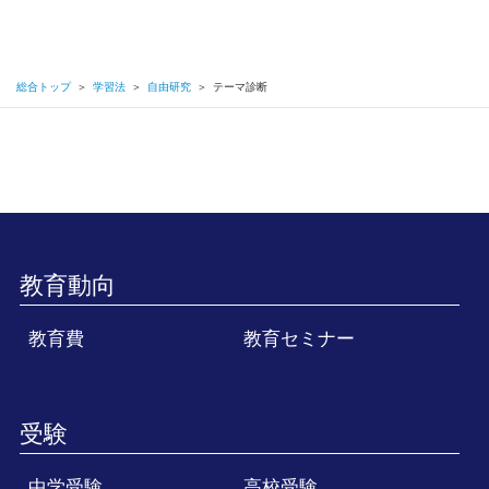
総合トップ
＞
学習法
＞
自由研究
＞
テーマ診断
教育動向
教育費
教育セミナー
受験
中学受験
高校受験