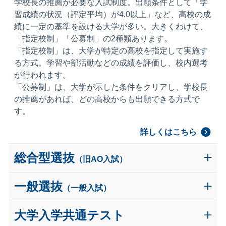
学校長の推薦が必要な入試制度。出願条件として「学
習成績の状況（評定平均）が4.0以上」など、高校の成
績に一定の基準を設ける大学が多い。大きくわけて、
「指定校制」「公募制」の2種類あります。
「指定校制」は、大学が特定の高校を指定して実施す
る方式。学習や部活動などの成績を評価し、校内選考
が行われます。
「公募制」は、大学が示した条件をクリアし、学校長
の推薦があれば、どの高校からも出願できる方式で
す。
詳しくはこちら
総合型選抜
（旧AO入試）
学校長の推薦は基本的には不要。条件を満たせば出願
一般選抜
（一般入試）
できる入試制度です。ポイントは「大学の方針と受験
生の希望のマッチングを重視する」入試であること。
入学者選抜のうち、学校推薦型選抜、総合型選抜など
大学入学共通テスト
多くの大学で「どんな学生を求めているか＝アドミッ
の特別選抜を除いた選抜のこと。