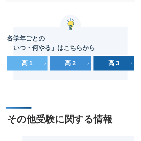
ション・ポリシー」を示しており、このアドミッショ
国公立大の一般選抜は原則として、1月実施の大学入
各大学が独立行政法人「大学入試センター」と共同で
ン・ポリシーにそって、意欲・適性・能力などを評価
学共通テストと大学ごとの個別学力検査の合計点で合
実施する試験。毎年1月中旬の土・日の2日間に全国で
していきます。旧AO入試と比べて、大学入学共通テス
否が決定。個別学力検査は「前期日程」「中期日程
一斉に実施されます。
トや一定の知識が必要な小論文を課すなど、何らかの
（一部の公立大で実施）」「後期日程（難関大を中心
国公立大の一般選抜受験者は、原則として全員が受験
学力を見ることが多い点が特徴です。
に廃止・縮小傾向）」の3期間で設定されます。
する必要があり、多くの私立大でも共通テストを利用
各学年ごとの
私立大の一般選抜は、各大学が入試日程を決定。日程
詳しくはこちら
した入試を導入しています。また、学校推薦型選抜や
「いつ・何やる」はこちらから
が重ならなければ何校でも受験可能です。入試方式も
総合型選抜でも活用されることがあります。解答方式
大学・学部・学科により多種多様です。
はマークシート方式。7教科21科目あり、受験予定の
高 1
高 2
高 3
大学が指定する教科・科目を受験します。
詳しくはこちら
詳しくはこちら
その他受験に関する情報