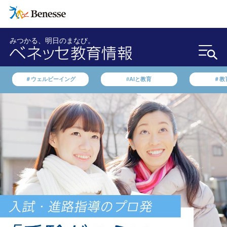
みつかる、明日のまなび。
＃ウェルビーイング
#AIと教育
＃教