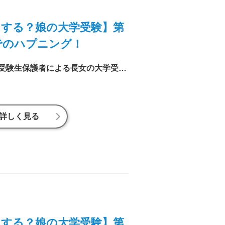
する？娘の大学受験】第
番でのハプニング！
進研ゼミ編集室のリアル受験生保護者による長女の大学受験ドキュメント。ついに迎えた国立大前期試験、本番！「いざ出陣！」と思いきや、まさかのハプニングもあったようで……。
詳しく見る
する？娘の大学受験】第