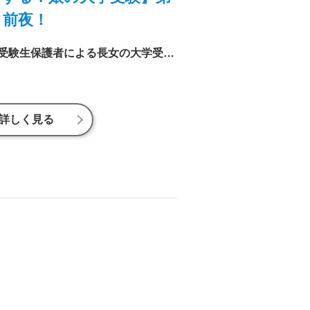
、前夜！
進研ゼミ編集室のリアル受験生保護者による長女の大学受験ドキュメント。いよいよあと1日で、第1志望の国立大前期日程！前泊先のホテルでの緊張と決意の試験前夜の様子やいかに……。
詳しく見る