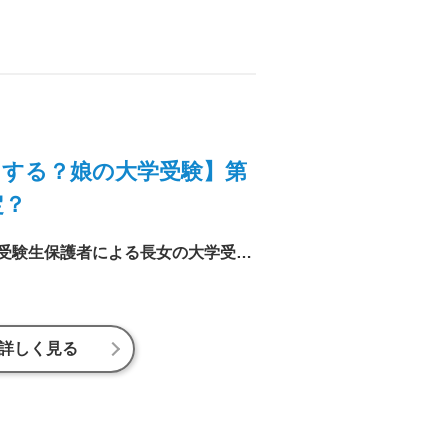
する？娘の大学受験】第
定？
進研ゼミ編集室のリアル受験生保護者による長女の大学受験ドキュメント。ついに進学先が決定、と思ったのも束の間、思わぬ事実が発覚したようで……。
詳しく見る