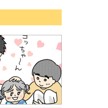
うちのヒフミヨ!​