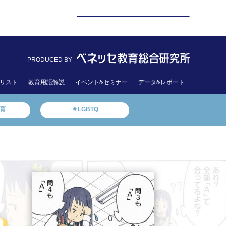
PRODUCED BY
リスト
教育用語解説
イベント&セミナー
データ&レポート
教育
＃LGBTQ