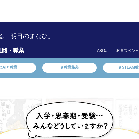
る、明日のまなび。
進路・職業
ABOUT
教育スペシャ
#AIと教育
＃教育格差
＃STEAM