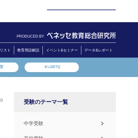
PRODUCED BY
リスト
教育用語解説
イベント&セミナー
データ&レポート
教育
＃LGBTQ
20
受験のテーマ一覧
中学受験