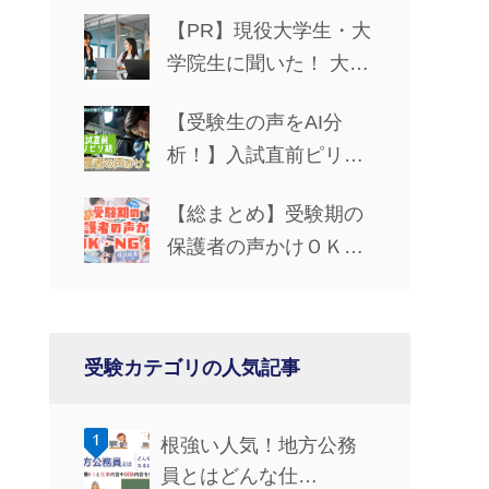
【PR】現役大学生・大
学院生に聞いた！ 大学
生活で役立つパソコン
【受験生の声をAI分
の選び方
析！】入試直前ピリピ
リ期の保護者の声かけ
【総まとめ】受験期の
NG5
保護者の声かけＯＫ・
ＮＧ集
受験カテゴリの人気記事
根強い人気！地方公務
員とはどんな仕…