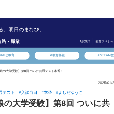
る、明日のまなび。
進路・職業
ABOUT
教育スペシャ
#AIと教育
＃教育格差
＃STEAM
娘の大学受験】第8回 ついに共通テスト本番！
2025/01/
通テスト
#入試当日
#本番
#よしだゆうこ
の大学受験】第8回 ついに共