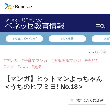
みつかる、明日のまなび。
＃ウェルビーイング
#AIと教育
＃教
2021/06/24
#マンガ
#子育てマンガ
#あるあるマンガ
#子ども
#ママ
#パパ
#兄弟
【マンガ】ヒットマンよっちゃん
＜うちのヒフミヨ! No.18＞
お気に入りに登録