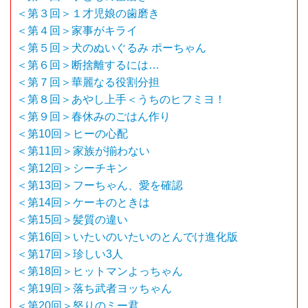
＜第３回＞１才児娘の歯磨き
＜第４回＞家事がキライ
＜第５回＞犬のぬいぐるみ ポーちゃん
＜第６回＞断捨離するには…
＜第７回＞華麗なる役割分担
＜第８回＞あやし上手＜うちのヒフミヨ！
＜第９回＞春休みのごはん作り
＜第10回＞ヒーの心配
＜第11回＞家族が揃わない
＜第12回＞シーチキン
＜第13回＞フーちゃん、愛を確認
＜第14回＞ケーキのときは
＜第15回＞髪質の違い
＜第16回＞いたいのいたいのとんでけ進化版
＜第17回＞珍しい3人
＜第18回＞ヒットマンよっちゃん
＜第19回＞落ち武者ヨッちゃん
＜第20回＞怒りのミー君