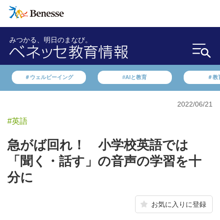
みつかる、明日のまなび。
＃ウェルビーイング
#AIと教育
＃教
2022/06/21
#英語
急がば回れ！ 小学校英語では
「聞く・話す」の音声の学習を十
分に
お気に入りに登録