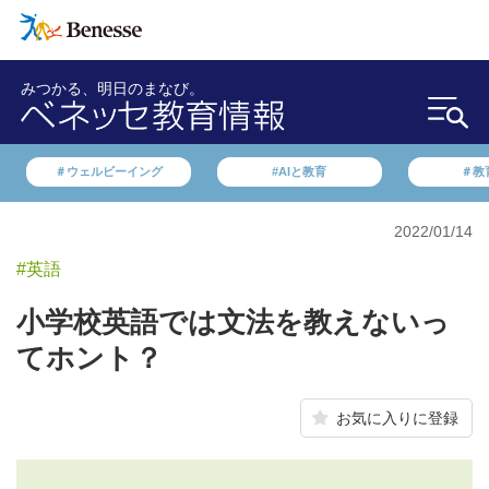
みつかる、明日のまなび。
＃ウェルビーイング
#AIと教育
＃教
2022/01/14
#英語
小学校英語では文法を教えないっ
てホント？
お気に入りに登録