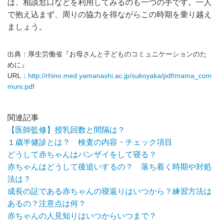
は、相談窓口などを利用してみるのも一つの手です。一人
で抱え込まず、周りの協力を得ながらこの時期を乗り越え
ましょう。
出典：厚生労働省『お母さんと子どものコミュニケーションのた
めに』
URL：
http://rhino.med.yamanashi.ac.jp/sukoyaka/pdf/mama_com
muni.pdf
関連記事
【医師監修】授乳回数と間隔は？
１歳半健診とは？ 検査の内容・チェック項目
どうして赤ちゃんはバンザイをして寝る？
赤ちゃんはどうして後追いするの？ 落ち着く時期や対処
法は？
成長の証である赤ちゃんの寝返りはいつから？練習方法は
あるの？注意点は何？
赤ちゃんの人見知りはいつからいつまで？