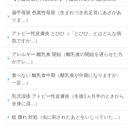
扁平母斑 色素性母斑（生まれつき右足首にあざがあ
りま…）
アトピー性皮膚炎 とびひ（「とびひ」とはどんな病
気ですか…）
アレルギー 離乳食 開始（離乳食の開始を遅らせた方
がアレ…）
食べない 離乳食中期（離乳食が中期になりますが、
一定…）
乳児湿疹 アトピー性皮膚炎（生後1ヵ月半のときから
全身に湿…）
蚊 腫れ 対処（虫に刺されたあとをいじっていた…）