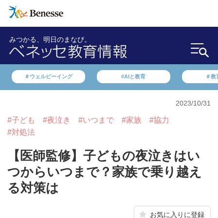
みつかる、明日のまなび。
＃ウェルビーイング
#AIと教育
＃教
2023/10/31
#子ども
#夜泣き
#いつまで
#家族
#協力
#対処法
【医師監修】子どもの夜泣きはい
つからいつまで？家族で乗り越え
る対策は
お気に入りに登録