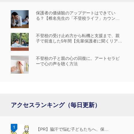
保護者の価値観のアップデートはできてい
る？【椎名先生の「不登校ライフ」カウンセ
リングルーム #14】
不登校の受け止め方から転機と支援まで、親
子で前進した5年間【先輩保護者に聞くリアル
な歩み_前編】
不登校の子と親の心の回復に。アートセラピ
ーで心の声を聴く方法
アクセスランキング（毎日更新）
【PR】脇汗で悩む子どもたちへ、保…