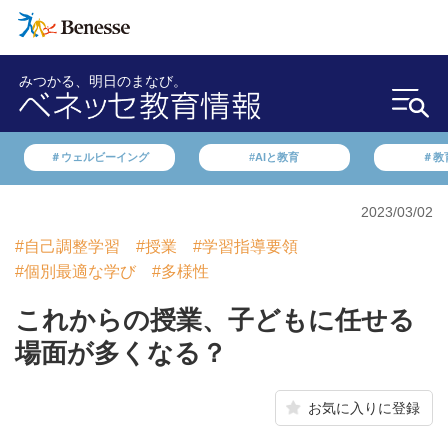
みつかる、明日のまなび。
＃ウェルビーイング
#AIと教育
＃教
2023/03/02
#自己調整学習
#授業
#学習指導要領
#個別最適な学び
#多様性
これからの授業、子どもに任せる
場面が多くなる？
お気に入りに登録