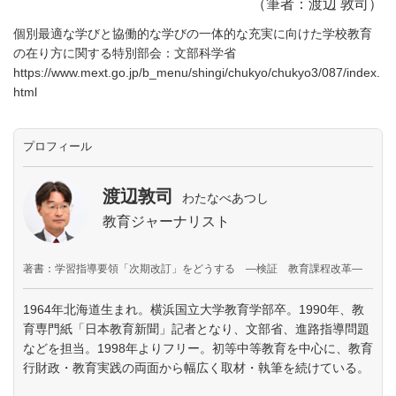
（筆者：渡辺 敦司）
個別最適な学びと協働的な学びの一体的な充実に向けた学校教育
の在り方に関する特別部会：文部科学省
https://www.mext.go.jp/b_menu/shingi/chukyo/chukyo3/087/index.
html
プロフィール
渡辺敦司
わたなべあつし
教育ジャーナリスト
著書：学習指導要領「次期改訂」をどうする —検証 教育課程改革—
1964年北海道生まれ。横浜国立大学教育学部卒。1990年、教
育専門紙「日本教育新聞」記者となり、文部省、進路指導問題
などを担当。1998年よりフリー。初等中等教育を中心に、教育
行財政・教育実践の両面から幅広く取材・執筆を続けている。