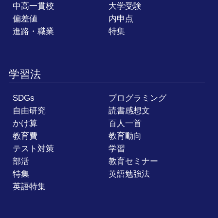
中高一貫校
大学受験
偏差値
内申点
進路・職業
特集
学習法
SDGs
プログラミング
自由研究
読書感想文
かけ算
百人一首
教育費
教育動向
テスト対策
学習
部活
教育セミナー
特集
英語勉強法
英語特集