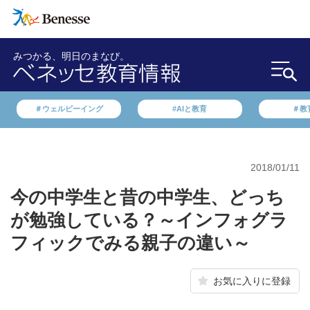
みつかる、明日のまなび。
＃ウェルビーイング
#AIと教育
＃教
2018/01/11
今の中学生と昔の中学生、どっち
が勉強している？～インフォグラ
フィックでみる親子の違い～
お気に入りに登録