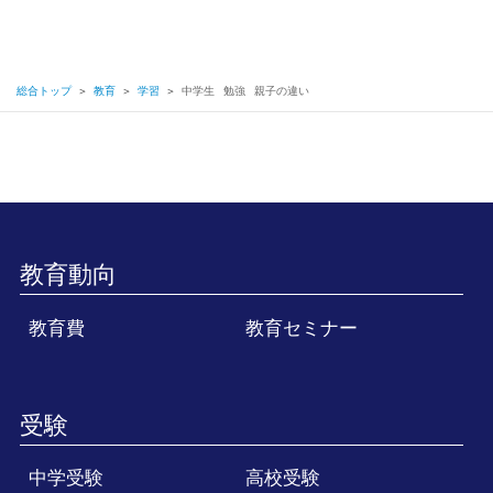
総合トップ
＞
教育
＞
学習
＞
中学生
勉強
親子の違い
教育動向
教育費
教育セミナー
受験
中学受験
高校受験