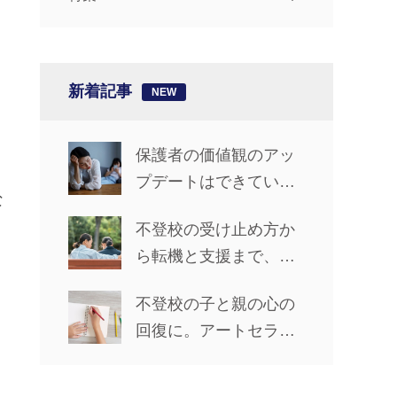
新着記事
保護者の価値観のアッ
プデートはできてい
な
る？【椎名先生の「不
不登校の受け止め方か
登校ライフ」カウンセ
ら転機と支援まで、親
リングルーム #14】
子で前進した5年間【先
不登校の子と親の心の
輩保護者に聞くリアル
回復に。アートセラピ
な歩み_前編】
ーで心の声を聴く方法