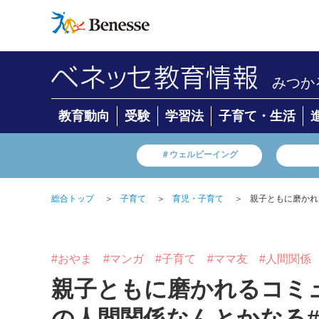
みつか
教育動向
受験
学習法
子育て・生活
＃ウェルビーイング
総合トップ
＞
子育て
＞
育児・子育て
＞
親子ともに磨かれ
#おやま
#マンガ
#子育て
#ママ友
#人間関係
親子ともに磨かれるコミ
の人間関係なんとかなる#