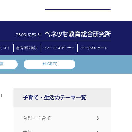
PRODUCED BY
リスト
教育用語解説
イベント&セミナー
データ&レポート
教育
＃LGBTQ
01
子育て・生活のテーマ一覧
育児・子育て