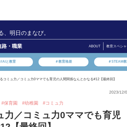
る、明日のまなび。
進路・職業
ABOUT
教育スペシャ
#AIと教育
＃教育格差
＃STEAM
るコミュ力／コミュ力0ママでも育児の人間関係なんとかなる#12【最終回】
2023/12/
#保育園
#幼稚園
#コミュ力
ュ力／コミュ力0ママでも育児
12【最終回】