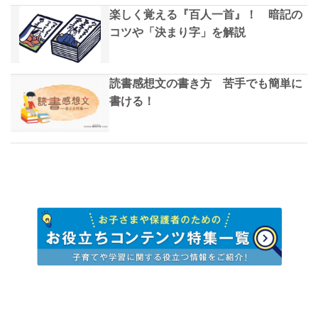
楽しく覚える『百人一首』！ 暗記の
コツや「決まり字」を解説
読書感想文の書き方 苦手でも簡単に
書ける！