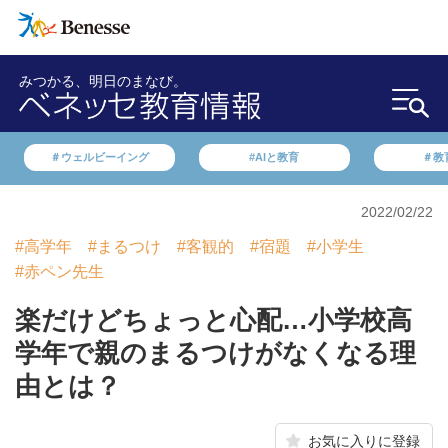
みつかる、明日のまなび。
＃ウェルビーイング
#AIと教育
＃教
2022/02/22
#高学年
#まるつけ
#客観的
#宿題
#小学生
#赤ペン先生
楽だけどちょっと心配…小学校高
学年で親のまるつけがなくなる理
由とは？
お気に入りに登録