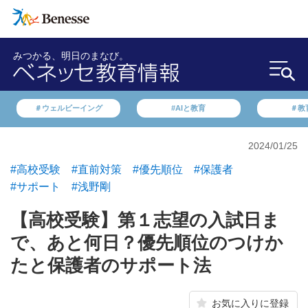
みつかる、明日のまなび。
＃ウェルビーイング
#AIと教育
＃教
2024/01/25
#高校受験
#直前対策
#優先順位
#保護者
#サポート
#浅野剛
【高校受験】第１志望の入試日ま
で、あと何日？優先順位のつけか
たと保護者のサポート法
お気に入りに登録