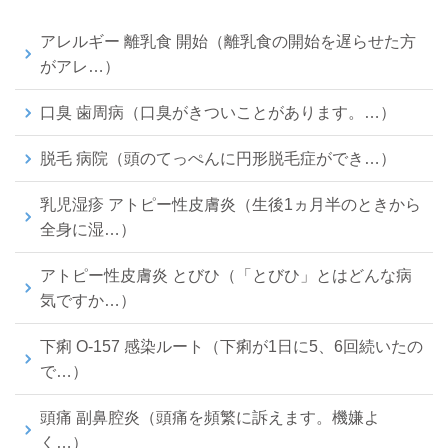
アレルギー 離乳食 開始（離乳食の開始を遅らせた方
がアレ…）
口臭 歯周病（口臭がきついことがあります。…）
脱毛 病院（頭のてっぺんに円形脱毛症ができ…）
乳児湿疹 アトピー性皮膚炎（生後1ヵ月半のときから
全身に湿…）
アトピー性皮膚炎 とびひ（「とびひ」とはどんな病
気ですか…）
下痢 O-157 感染ルート（下痢が1日に5、6回続いたの
で…）
頭痛 副鼻腔炎（頭痛を頻繁に訴えます。機嫌よ
く…）