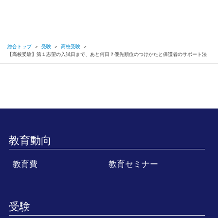
総合トップ
＞
受験
＞
高校受験
＞
【高校受験】第１志望の入試日まで、あと何日？優先順位のつけかたと保護者のサポート法
教育動向
教育費
教育セミナー
受験