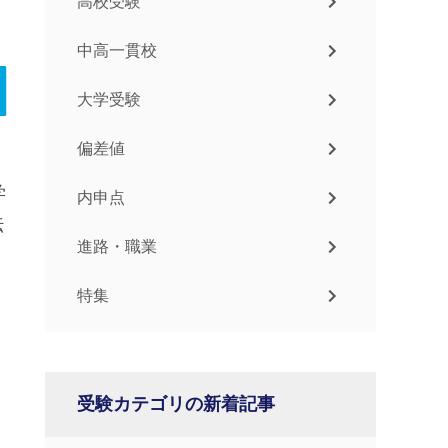
高校受験
中高一貫校
大学受験
偏差値
学
内申点
伝
進路・職業
特集
受験カテゴリの新着記事