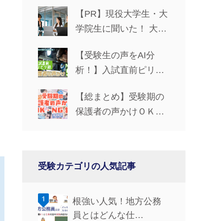
【PR】現役大学生・大
学院生に聞いた！ 大学
生活で役立つパソコン
【受験生の声をAI分
の選び方
析！】入試直前ピリピ
リ期の保護者の声かけ
【総まとめ】受験期の
NG5
保護者の声かけＯＫ・
ＮＧ集
受験カテゴリの人気記事
根強い人気！地方公務
員とはどんな仕…