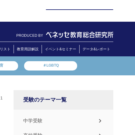
PRODUCED BY
リスト
教育用語解説
イベント&セミナー
データ&レポート
教育
＃LGBTQ
21
受験のテーマ一覧
中学受験