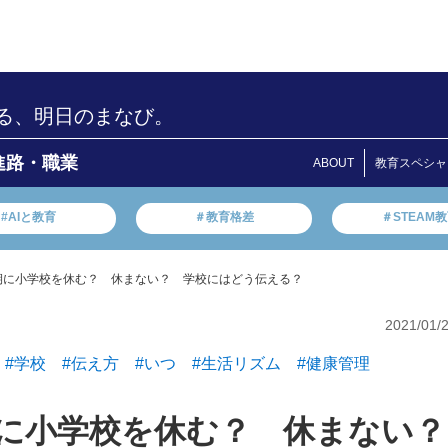
る、明日のまなび。
進路・職業
ABOUT
教育スペシャ
#AIと教育
＃教育格差
＃STEAM
前期に小学校を休む？ 休まない？ 学校にはどう伝える？
2021/01/
#学校
#伝え方
#いつ
#生活リズム
#健康管理
期に小学校を休む？ 休まない？