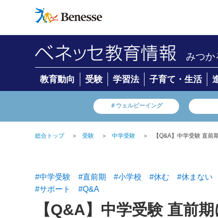
みつか
教育動向
受験
学習法
子育て・生活
＃ウェルビーイング
総合トップ
＞
受験
＞
中学受験
＞
【Q&A】中学受験 直
#中学受験
#直前期
#小学校
#休む
#休まない
#サポート
#Q&A
【Q&A】中学受験 直前