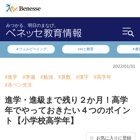
みつかる、明日のまなび。
＃ウェルビーイング
#AIと教育
＃教
2022/01/31
#進学
#準備
#勉強
#算数
#漢字
#高学年
#赤ペン先生
進学・進級まで残り２か月！高学
年でやっておきたい４つのポイン
ト【小学校高学年】
お気に入りに登録