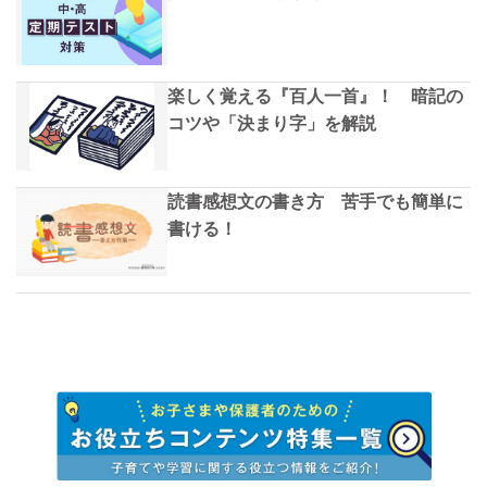
楽しく覚える『百人一首』！ 暗記の
コツや「決まり字」を解説
読書感想文の書き方 苦手でも簡単に
書ける！