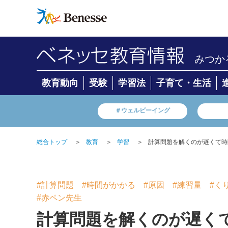
みつか
教育動向
受験
学習法
子育て・生活
＃ウェルビーイング
総合トップ
＞
教育
＞
学習
＞
計算問題を解くのが遅くて時
#計算問題
#時間がかかる
#原因
#練習量
#く
#赤ペン先生
計算問題を解くのが遅く