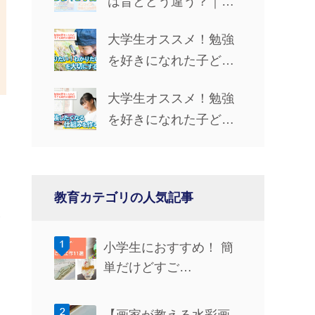
は昔とどう違う？｜学
習手段・やる気UP法・
大学生オススメ！勉強
仲間とのつながりを解
を好きになれた子ども
説
時代の習慣③「『知り
大学生オススメ！勉強
たい！』『わかりた
を好きになれた子ども
い！』を大切にする」
時代の習慣②「勉強し
たくなる仕組みを作
る」
教育カテゴリの人気記事
ま
小学生におすすめ！ 簡
単だけどすご…