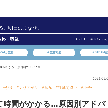
る、明日のまなび。
進路・職業
ABOUT
教育スペシャ
#AIと教育
＃教育格差
＃STEAM
間がかかる…原因別アドバイス
2021/03/
り上がり
#くり下がり
#九九
#計算間違い
#小学生
て時間がかかる…原因別アドバ