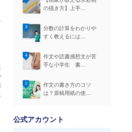
【画家が教える水彩画
の描き方】上手…
を
分数の計算をわかりや
すく教えるには…
作文や読書感想文が苦
手な小学生 書…
に
か
作文の書き方のコツ
暗
は？原稿用紙の使…
に
公式アカウント