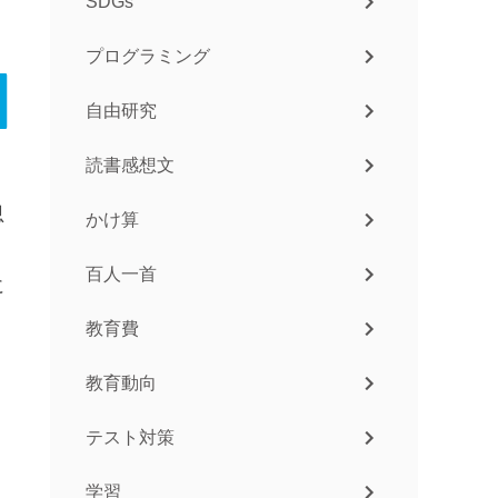
SDGs
プログラミング
自由研究
読書感想文
思
かけ算
百人一首
に
教育費
）
教育動向
テスト対策
学習