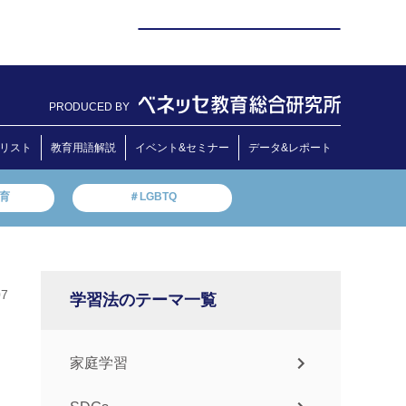
PRODUCED BY
リスト
教育用語解説
イベント&セミナー
データ&レポート
教育
＃LGBTQ
07
学習法のテーマ一覧
家庭学習