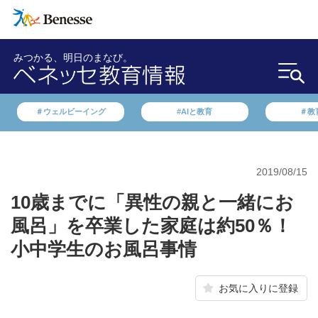
みつかる、明日のまなび。
＃ウェルビーイング
#AIと教育
＃教
2019/08/15
10歳までに「異性の親と一緒にお
風呂」を卒業した家庭は約50％！
小中学生のお風呂事情
お気に入りに登録