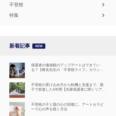
不登校
特集
新着記事
保護者の価値観のアップデートはできてい
る？【椎名先生の「不登校ライフ」カウンセ
リングルーム #14】
不登校の受け止め方から転機と支援まで、親
子で前進した5年間【先輩保護者に聞くリアル
な歩み_前編】
不登校の子と親の心の回復に。アートセラピ
ーで心の声を聴く方法