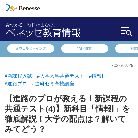
みつかる、明日のまなび。
＃ウェルビーイング
#AIと教育
＃教
2024/02/25
#新課程入試
#大学入学共通テスト
#情報I
#進路プロ
#進研ゼミ高校講座
【進路のプロが教える！新課程の
共通テスト(4)】新科目「情報Ⅰ」を
徹底解説！大学の配点は？解いて
みてどう？