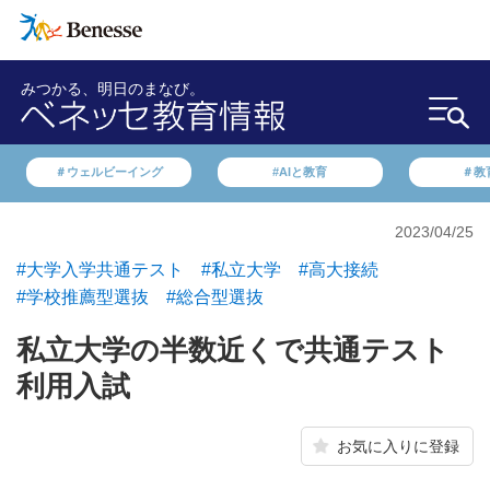
みつかる、明日のまなび。
＃ウェルビーイング
#AIと教育
＃教
2023/04/25
#大学入学共通テスト
#私立大学
#高大接続
#学校推薦型選抜
#総合型選抜
私立大学の半数近くで共通テスト
利用入試
お気に入りに登録