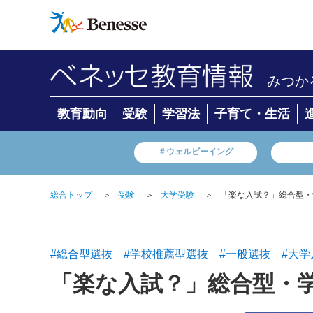
みつか
教育動向
受験
学習法
子育て・生活
＃ウェルビーイング
総合トップ
＞
受験
＞
大学受験
＞
「楽な入試？」総合型・
#総合型選抜
#学校推薦型選抜
#一般選抜
#大学
「楽な入試？」総合型・