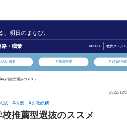
る、明日のまなび。
進路・職業
ABOUT
教育スペシャ
#AIと教育
＃教育格差
＃STEAM
学校推薦型選抜のススメ
2022/12/
入試
#推薦
#文教総研
学校推薦型選抜のススメ