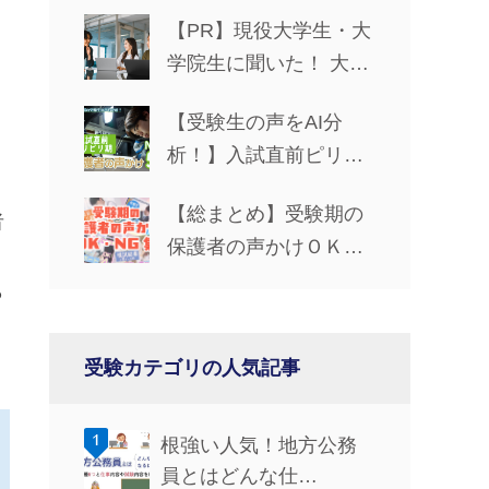
【PR】現役大学生・大
学院生に聞いた！ 大学
生活で役立つパソコン
【受験生の声をAI分
の選び方
析！】入試直前ピリピ
リ期の保護者の声かけ
【総まとめ】受験期の
NG5
者
保護者の声かけＯＫ・
ＮＧ集
ら
受験カテゴリの人気記事
根強い人気！地方公務
員とはどんな仕…