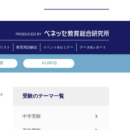
PRODUCED BY
リスト
教育用語解説
イベント&セミナー
データ&レポート
教育
＃LGBTQ
14
受験のテーマ一覧
中学受験