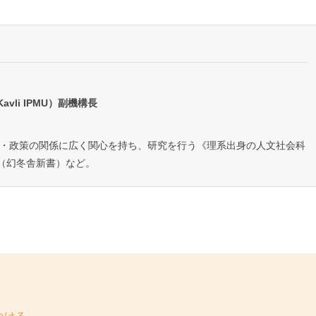
li IPMU）副機構長
会・政策の関係に広く関心を持ち、研究を行う《理系出身の人文社会科
（幻冬舎新書）など。