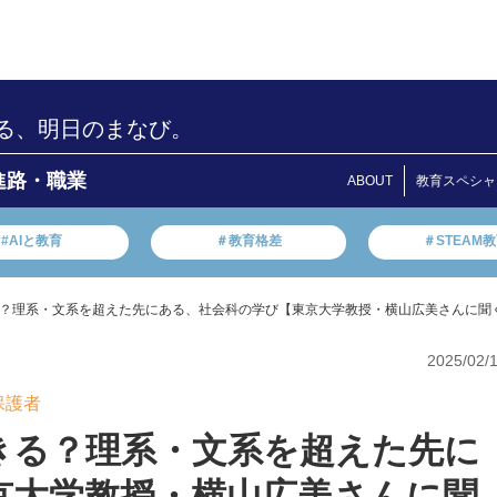
る、明日のまなび。
進路・職業
ABOUT
教育スペシャ
#AIと教育
＃教育格差
＃STEAM
？理系・文系を超えた先にある、社会科の学び【東京大学教授・横山広美さんに聞
2025/02/
保護者
きる？理系・文系を超えた先に
京大学教授・横山広美さんに聞