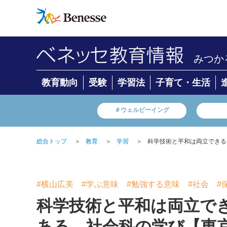
みつか
教育動向
受験
学習法
子育て・生活
＃ウェルビーイング
総合トップ
＞
教育
＞
学習
＞
科学技術と平和は両立できる
#横山広美
#学ぶ意味
#勉強する意味
#社会
#
科学技術と平和は両立で
ある、社会科の学び【東