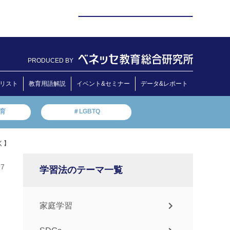
PRODUCED BY
リスト
教育用語解説
イベント&セミナー
データ&レポート
教育
＃LGBTQ
く】
17
学習法のテーマ一覧
家庭学習