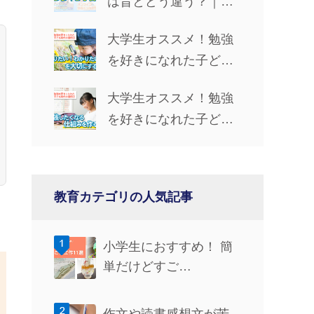
は昔とどう違う？｜学
習手段・やる気UP法・
大学生オススメ！勉強
仲間とのつながりを解
を好きになれた子ども
説
時代の習慣③「『知り
大学生オススメ！勉強
たい！』『わかりた
を好きになれた子ども
い！』を大切にする」
時代の習慣②「勉強し
たくなる仕組みを作
る」
教育カテゴリの人気記事
小学生におすすめ！ 簡
単だけどすご…