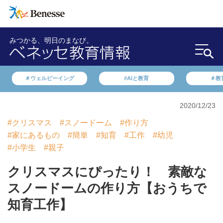
みつかる、明日のまなび。
＃ウェルビーイング
#AIと教育
＃教
2020/12/23
#クリスマス
#スノードーム
#作り方
#家にあるもの
#簡単
#知育
#工作
#幼児
#小学生
#親子
クリスマスにぴったり！ 素敵な
スノードームの作り方【おうちで
知育工作】