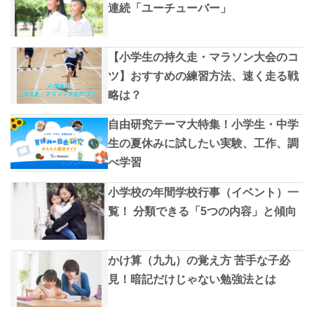
連続「ユーチューバー」
【小学生の持久走・マラソン大会のコ
ツ】おすすめの練習方法、速く走る戦
略は？
自由研究テーマ大特集！小学生・中学
生の夏休みに試したい実験、工作、調
べ学習
小学校の年間学校行事（イベント）一
覧！ 分類できる「5つの内容」と傾向
かけ算（九九）の覚え方 苦手な子必
見！暗記だけじゃない勉強法とは