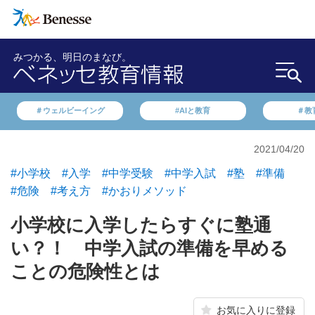
みつかる、明日のまなび。
＃ウェルビーイング
#AIと教育
＃教
2021/04/20
#小学校
#入学
#中学受験
#中学入試
#塾
#準備
#危険
#考え方
#かおりメソッド
小学校に入学したらすぐに塾通
い？！ 中学入試の準備を早める
ことの危険性とは
お気に入りに登録