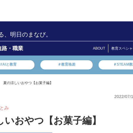
る、明日のまなび。
進路・職業
ABOUT
教育スペシャ
#AIと教育
＃教育格差
＃STEAM
 夏の涼しいおやつ【お菓子編】
2022/07/
#とみ
しいおやつ【お菓子編】