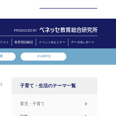
PRODUCED BY
リスト
教育用語解説
イベント&セミナー
データ&レポート
教育
＃LGBTQ
12
子育て・生活のテーマ一覧
育児・子育て