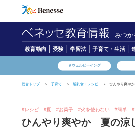
みつか
教育動向
受験
学習法
子育て・生活
＃ウェルビーイング
総合トップ
＞
子育て
＞
離乳食・レシピ
＞
ひんやり爽やか
#レシピ
#夏
#お菓子
#火を使わない
#簡単
ひんやり爽やか 夏の涼