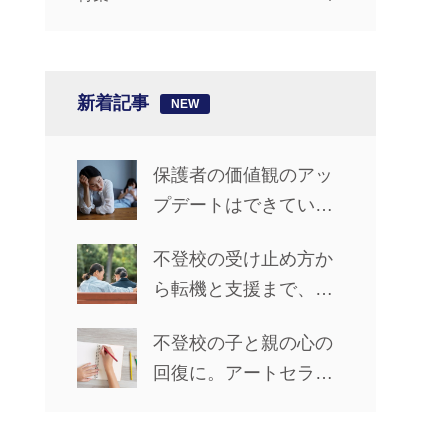
新着記事
保護者の価値観のアッ
プデートはできてい
る？【椎名先生の「不
不登校の受け止め方か
登校ライフ」カウンセ
ら転機と支援まで、親
リングルーム #14】
。
子で前進した5年間【先
不登校の子と親の心の
輩保護者に聞くリアル
回復に。アートセラピ
な歩み_前編】
ーで心の声を聴く方法