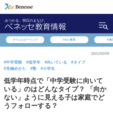
みつかる、明日のまなび。
＃ウェルビーイング
#AIと教育
＃教
2021/02/09
#中学受験
#低学年
#向いている
#タイプ
#見極めかた
#塾
#小学生
低学年時点で「中学受験に向いて
いる」のはどんなタイプ？ 「向か
ない」ように見える子は家庭でど
うフォローする？