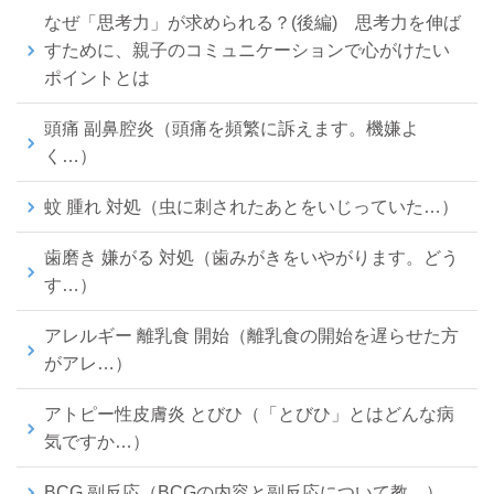
なぜ「思考力」が求められる？(後編) 思考力を伸ば
すために、親子のコミュニケーションで心がけたい
ポイントとは
頭痛 副鼻腔炎（頭痛を頻繁に訴えます。機嫌よ
く…）
蚊 腫れ 対処（虫に刺されたあとをいじっていた…）
歯磨き 嫌がる 対処（歯みがきをいやがります。どう
す…）
アレルギー 離乳食 開始（離乳食の開始を遅らせた方
がアレ…）
アトピー性皮膚炎 とびひ（「とびひ」とはどんな病
気ですか…）
BCG 副反応（BCGの内容と副反応について教…）