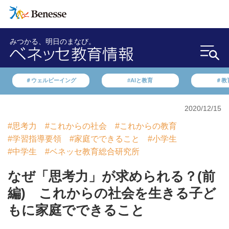
みつかる、明日のまなび。
＃ウェルビーイング
#AIと教育
＃教
2020/12/15
#思考力
#これからの社会
#これからの教育
#学習指導要領
#家庭でできること
#小学生
#中学生
#ベネッセ教育総合研究所
なぜ「思考力」が求められる？(前
編) これからの社会を生きる子ど
もに家庭でできること