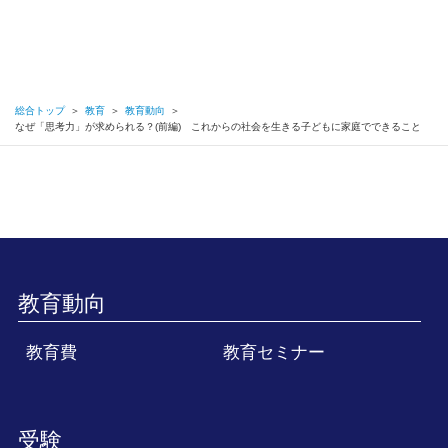
総合トップ
＞
教育
＞
教育動向
＞
なぜ「思考力」が求められる？(前編) これからの社会を生きる子どもに家庭でできること
教育動向
教育費
教育セミナー
受験