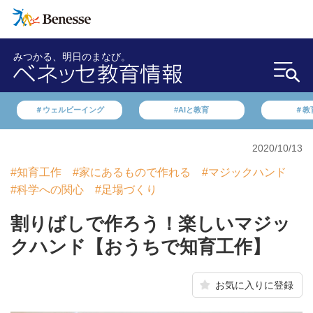
みつかる、明日のまなび。
＃ウェルビーイング
#AIと教育
＃教
2020/10/13
#知育工作
#家にあるもので作れる
#マジックハンド
#科学への関心
#足場づくり
割りばしで作ろう！楽しいマジッ
クハンド【おうちで知育工作】
お気に入りに登録