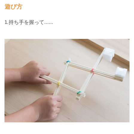
遊び方
1.持ち手を握って......