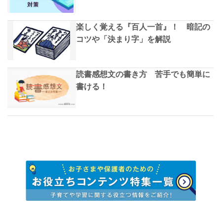
楽しく覚える『百人一首』！ 暗記の
コツや「決まり字」を解説
読書感想文の書き方 苦手でも簡単に
書ける！