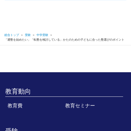
総合トップ
＞
受験
＞
中学受験
＞
「通塾を始めたい」「転塾を検討している」かたのための子どもに合った塾選びのポイント
教育動向
教育費
教育セミナー