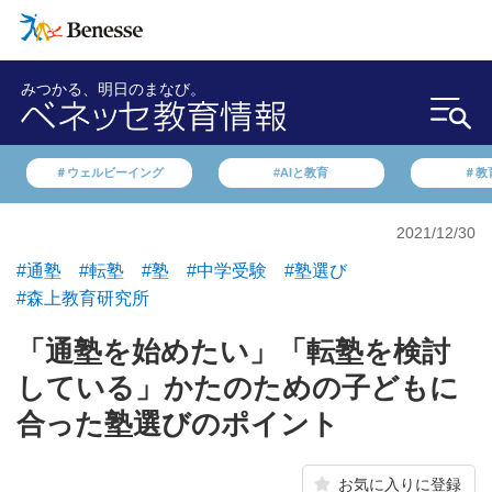
みつかる、明日のまなび。
＃ウェルビーイング
#AIと教育
＃教
2021/12/30
#通塾
#転塾
#塾
#中学受験
#塾選び
#森上教育研究所
「通塾を始めたい」「転塾を検討
している」かたのための子どもに
合った塾選びのポイント
お気に入りに登録