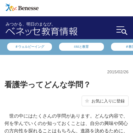
みつかる、明日のまなび。
＃ウェルビーイング
#AIと教育
＃教
2015/02/26
看護学ってどんな学問？
お気に入りに登録
世の中にはたくさんの学問があります。どんな内容で、
何を学んでいくのか知っておくことは、自分の興味や関心
の方向性を探れることはもちろん、進路を決めるために、