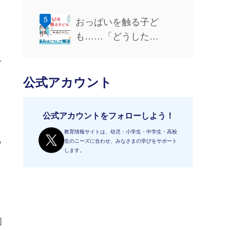
編】
おっぱいを触る子ど
も……「どうした
ら……？」悩みはこう
を
して解決！
公式アカウント
公式アカウントをフォローしよう！
教育情報サイトは、幼児・小学生・中学生・高校
っ
生のニーズに合わせ、みなさまの学びをサポート
します。
う
初