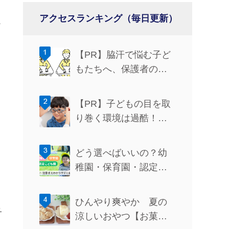
ょ
アクセスランキング（毎日更新）
こ
【PR】脇汗で悩む子ど
もたちへ、保護者の方
う
ができるサポートと
は？
【PR】子どもの目を取
り巻く環境は過酷！い
ま知っておきたい目の
健康の話
どう選べばいいの？幼
稚園・保育園・認定こ
、
ども園の違い・注意点
をわかりやすく紹介
ひんやり爽やか 夏の
子
涼しいおやつ【お菓子