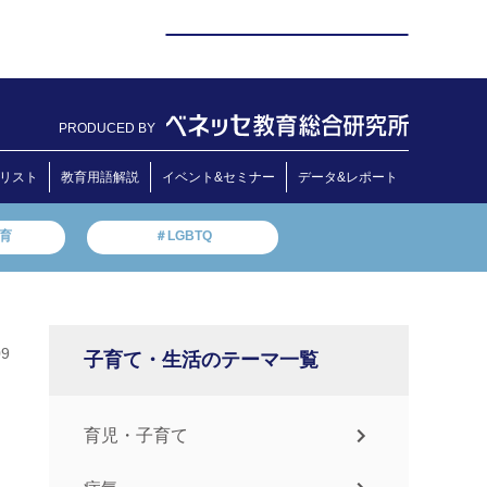
PRODUCED BY
リスト
教育用語解説
イベント&セミナー
データ&レポート
教育
＃LGBTQ
09
子育て・生活のテーマ一覧
」
育児・子育て