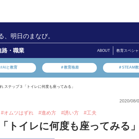
る、明日のまなび。
進路・職業
ABOUT
教育スペシャ
#AIと教育
＃教育格差
＃STEAM
れ ステップ３「トイレに何度も座ってみる」
2020/08/
#オムツはずれ
#進め方
#誘い方
#工夫
３「トイレに何度も座ってみる