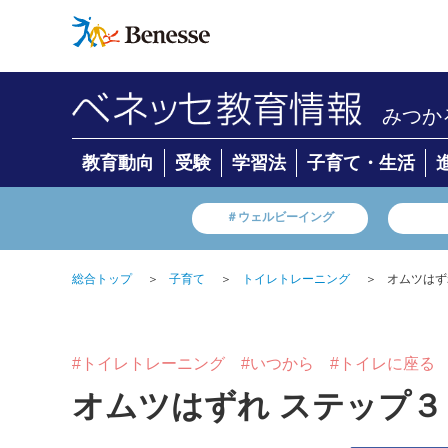
みつか
教育動向
受験
学習法
子育て・生活
＃ウェルビーイング
総合トップ
＞
子育て
＞
トイレトレーニング
＞
オムツはず
#トイレトレーニング
#いつから
#トイレに座る
オムツはずれ ステップ