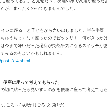
んも座ってるよ」と見せたり、友達の家で友達が座った
したが、まったくのってきませんでした。
トイレに座る」と子どもから言い出しました。半信半疑
（ちゅうちょ）なく座ったのでビックリ！ 何がきっか
には今まで嫌いだった場所が突然平気になるスイッチが
ってみるのもよいかもしれません。
p2/post_314.shtml
、便座に座って考えてもらった
どの辺に貼ったら見やすいのかを便座に座って考えても
月ごろ～2歳6か月ごろ 女 第1子)