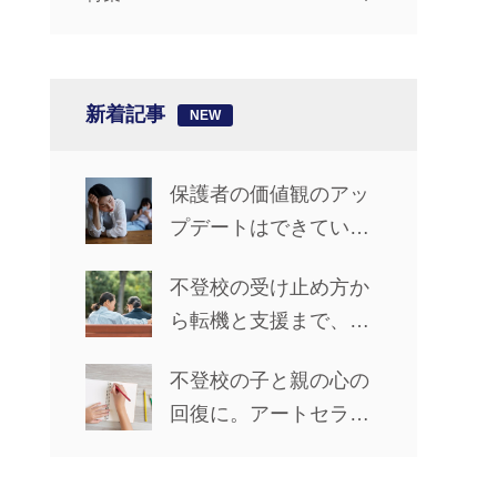
新着記事
保護者の価値観のアッ
プデートはできてい
る？【椎名先生の「不
不登校の受け止め方か
登校ライフ」カウンセ
ら転機と支援まで、親
リングルーム #14】
子で前進した5年間【先
不登校の子と親の心の
輩保護者に聞くリアル
回復に。アートセラピ
な歩み_前編】
ーで心の声を聴く方法