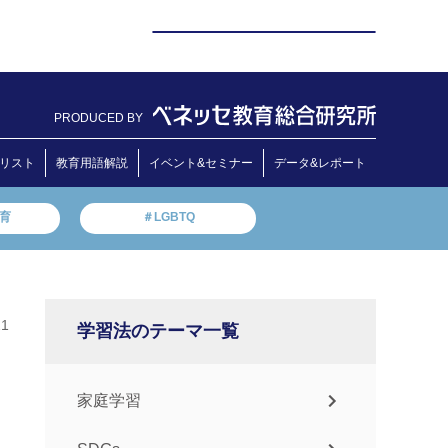
PRODUCED BY
リスト
教育用語解説
イベント&セミナー
データ&レポート
教育
＃LGBTQ
21
学習法のテーマ一覧
家庭学習