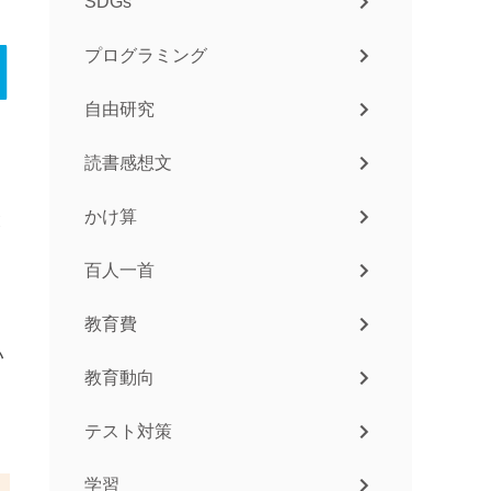
SDGs
プログラミング
自由研究
読書感想文
かけ算
と
百人一首
教育費
い
教育動向
テスト対策
学習