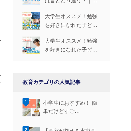
は昔とどう違う？｜学
習手段・やる気UP法・
大学生オススメ！勉強
仲間とのつながりを解
を好きになれた子ども
説
さ
時代の習慣③「『知り
た
大学生オススメ！勉強
たい！』『わかりた
を好きになれた子ども
い！』を大切にする」
時代の習慣②「勉強し
たくなる仕組みを作
ネ
る」
教育カテゴリの人気記事
て
小学生におすすめ！ 簡
単だけどすご…