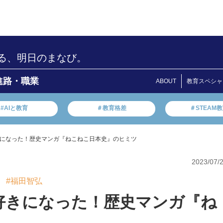
る、明日のまなび。
進路・職業
ABOUT
教育スペシャ
#AIと教育
＃教育格差
＃STEAM
になった！歴史マンガ『ねこねこ日本史』のヒミツ
2023/07/
#福田智弘
好きになった！歴史マンガ『ね