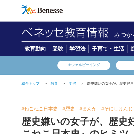
みつか
教育動向
受験
学習法
子育て・生活
＃ウェルビーイング
総合トップ
＞
教育
＞
学習
＞
歴史嫌いの女子が、歴史好き
#ねこねこ日本史
#歴史
#まんが
#そにしけんじ
歴史嫌いの女子が、歴史
こねこ日本史』のヒミツ