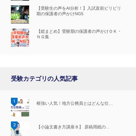
【受験生の声をAI分析！】入試直前ピリピリ
期の保護者の声かけNG5
【総まとめ】受験期の保護者の声かけＯＫ・
ＮＧ集
受験カテゴリの人気記事
根強い人気！地方公務員とはどんな仕…
【小論文書き方講座８】 原稿用紙の…