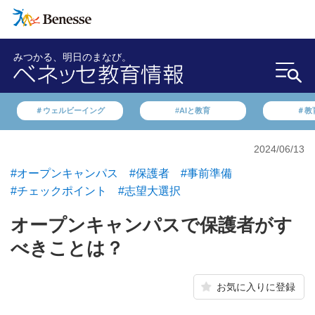
みつかる、明日のまなび。
＃ウェルビーイング
#AIと教育
＃教
2024/06/13
#オープンキャンパス
#保護者
#事前準備
#チェックポイント
#志望大選択
オープンキャンパスで保護者がす
べきことは？
お気に入りに登録