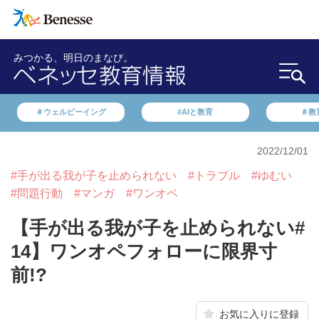
みつかる、明日のまなび。
＃ウェルビーイング
#AIと教育
＃教
2022/12/01
#手が出る我が子を止められない
#トラブル
#ゆむい
#問題行動
#マンガ
#ワンオペ
【手が出る我が子を止められない#
14】ワンオペフォローに限界寸
前!?
お気に入りに登録