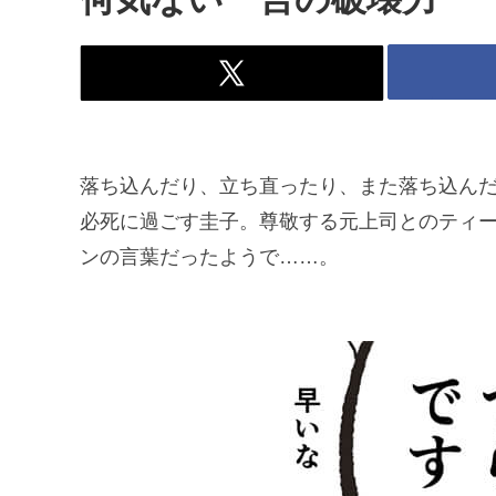
落ち込んだり、立ち直ったり、また落ち込ん
必死に過ごす圭子。尊敬する元上司とのティ
ンの言葉だったようで……。