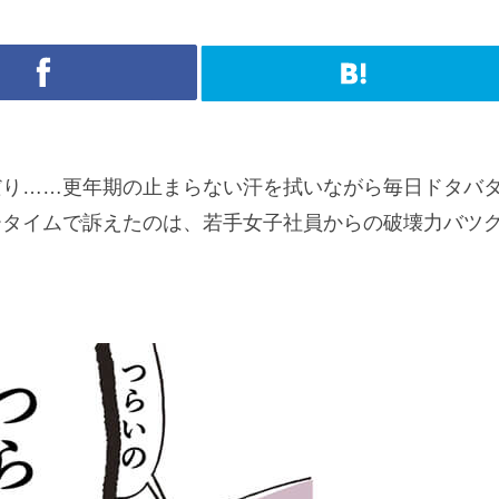
だり……更年期の止まらない汗を拭いながら毎日ドタバ
ータイムで訴えたのは、若手女子社員からの破壊力バツ