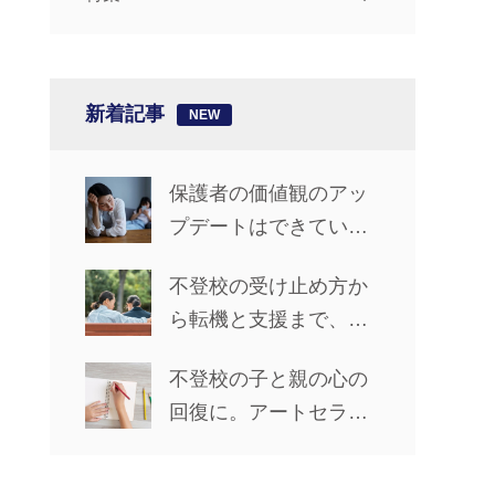
新着記事
保護者の価値観のアッ
プデートはできてい
る？【椎名先生の「不
不登校の受け止め方か
登校ライフ」カウンセ
ら転機と支援まで、親
リングルーム #14】
子で前進した5年間【先
不登校の子と親の心の
輩保護者に聞くリアル
回復に。アートセラピ
な歩み_前編】
ーで心の声を聴く方法