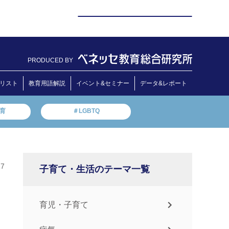
PRODUCED BY
リスト
教育用語解説
イベント&セミナー
データ&レポート
教育
＃LGBTQ
17
子育て・生活のテーマ一覧
育児・子育て