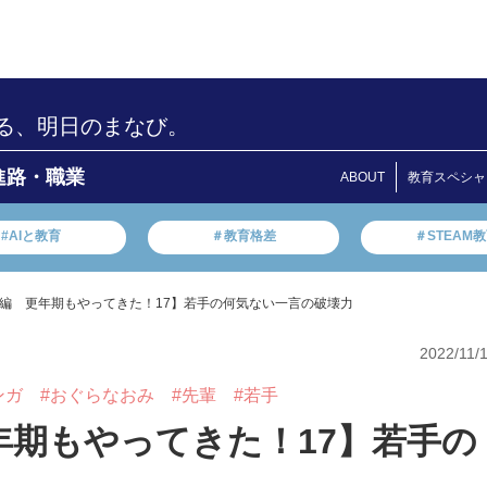
る、明日のまなび。
進路・職業
ABOUT
教育スペシャ
#AIと教育
＃教育格差
＃STEAM
編 更年期もやってきた！17】若手の何気ない一言の破壊力
2022/11/
ンガ
#おぐらなおみ
#先輩
#若手
年期もやってきた！17】若手の