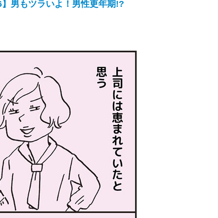
】男もツラいよ！男性更年期!?