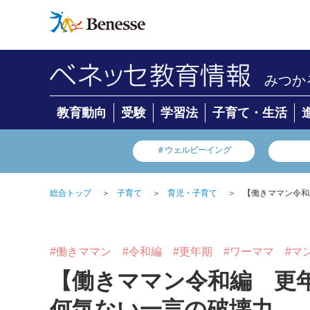
みつか
教育動向
受験
学習法
子育て・生活
＃ウェルビーイング
総合トップ
＞
子育て
＞
育児・子育て
＞
【働きママン令和
#働きママン
#令和編
#更年期
#ワーママ
#マ
【働きママン令和編 更
何気ない一言の破壊力