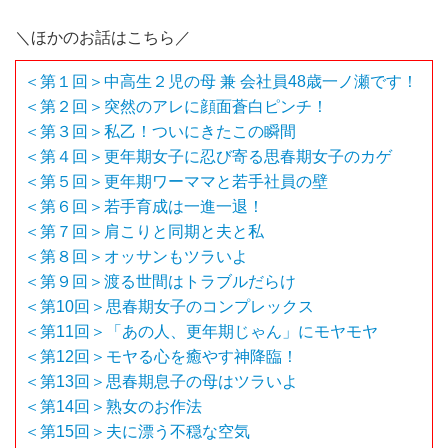
＼ほかのお話はこちら／
＜第１回＞中高生２児の母 兼 会社員48歳一ノ瀬です！
＜第２回＞突然のアレに顔面蒼白ピンチ！
＜第３回＞私乙！ついにきたこの瞬間
＜第４回＞更年期女子に忍び寄る思春期女子のカゲ
＜第５回＞更年期ワーママと若手社員の壁
＜第６回＞若手育成は一進一退！
＜第７回＞肩こりと同期と夫と私
＜第８回＞オッサンもツラいよ
＜第９回＞渡る世間はトラブルだらけ
＜第10回＞思春期女子のコンプレックス
＜第11回＞「あの人、更年期じゃん」にモヤモヤ
＜第12回＞モヤる心を癒やす神降臨！
＜第13回＞思春期息子の母はツラいよ
＜第14回＞熟女のお作法
＜第15回＞夫に漂う不穏な空気