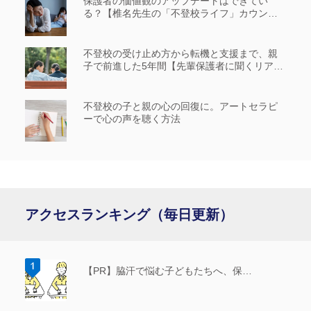
保護者の価値観のアップデートはできてい
る？【椎名先生の「不登校ライフ」カウンセ
リングルーム #14】
不登校の受け止め方から転機と支援まで、親
子で前進した5年間【先輩保護者に聞くリアル
な歩み_前編】
不登校の子と親の心の回復に。アートセラピ
ーで心の声を聴く方法
アクセスランキング（毎日更新）
【PR】脇汗で悩む子どもたちへ、保…