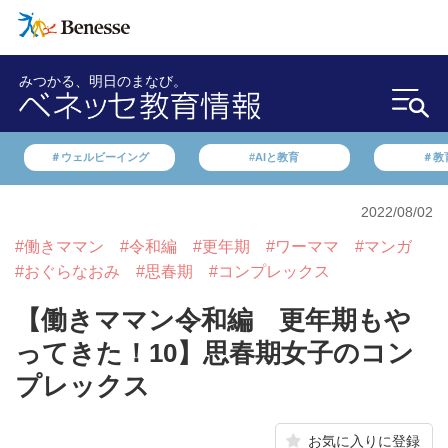
みつかる、明日のまなび。
＃ウェルビーイング
#AIと教育
＃教
2022/08/02
#働きママン
#令和編
#更年期
#ワーママ
#マンガ
#おぐらなおみ
#思春期
#コンプレックス
【働きママン令和編 更年期もや
ってきた！10】思春期女子のコン
プレックス
お気に入りに登録