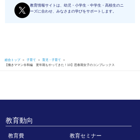
教育情報サイトは、幼児・小学生・中学生・高校生のニ
ーズに合わせ、みなさまの学びをサポートします。
総合トップ
＞
子育て
＞
育児・子育て
＞
【働きママン令和編 更年期もやってきた！10】思春期女子のコンプレックス
教育動向
教育費
教育セミナー