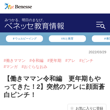
みつかる、明日のまなび。
＃ウェルビーイング
#AIと教育
＃教
2022/03/29
#働きママン
#令和編
#更年期
#アレ
#ピンチ
#マンガ
#おぐらなおみ
【働きママン令和編 更年期もや
ってきた！2】突然のアレに顔面蒼
白ピンチ！
お気に入りに登録