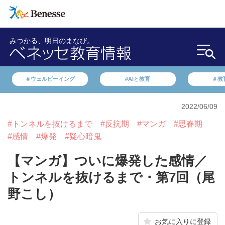
みつかる、明日のまなび。
＃ウェルビーイング
#AIと教育
＃教
2022/06/09
#トンネルを抜けるまで
#反抗期
#マンガ
#思春期
#感情
#爆発
#疑心暗鬼
【マンガ】ついに爆発した感情／
トンネルを抜けるまで・第7回（尾
野こし）
お気に入りに登録