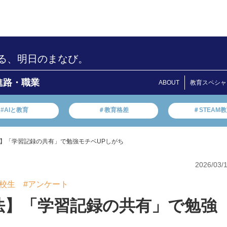
る、明日のまなび。
進路・職業
ABOUT
教育スペシャ
#AIと教育
＃教育格差
＃STEAM
】「学習記録の共有」で勉強モチベUPしがち
2026/03/
高校生
#アンケート
法】「学習記録の共有」で勉強