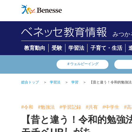
みつか
教育動向
受験
学習法
子育て・生活
＃ウェルビーイング
総合トップ
＞
学習法
＞
学習
＞
【昔と違う！令和的勉強法
#令和
#勉強法
#学習記録
#共有
#中学生
#
【昔と違う！令和的勉強
モチベUPしがち