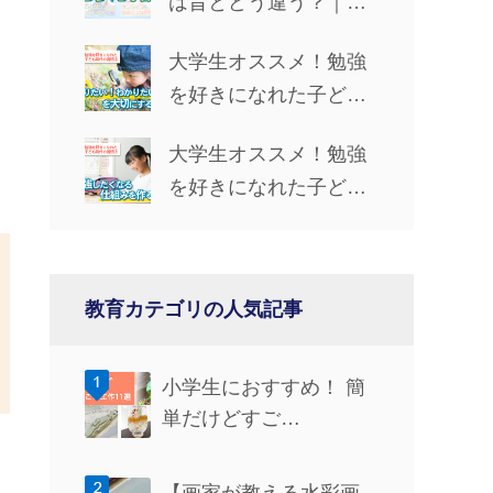
は昔とどう違う？｜学
、
習手段・やる気UP法・
大学生オススメ！勉強
仲間とのつながりを解
を好きになれた子ども
説
時代の習慣③「『知り
大学生オススメ！勉強
たい！』『わかりた
を好きになれた子ども
い！』を大切にする」
時代の習慣②「勉強し
たくなる仕組みを作
る」
教育カテゴリの人気記事
小学生におすすめ！ 簡
単だけどすご…