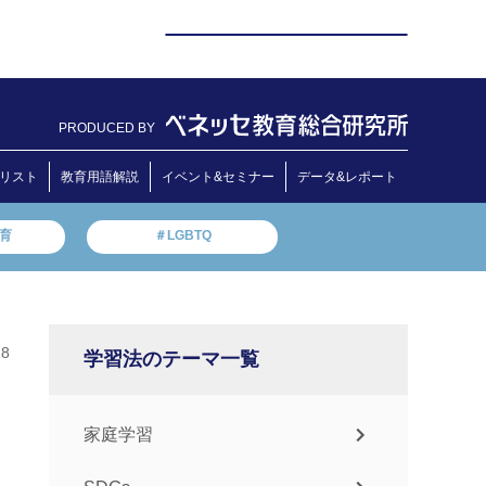
PRODUCED BY
リスト
教育用語解説
イベント&セミナー
データ&レポート
教育
＃LGBTQ
18
学習法のテーマ一覧
家庭学習