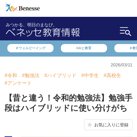
みつかる、明日のまなび。
＃ウェルビーイング
#AIと教育
＃教
2026/03/11
#令和
#勉強法
#ハイブリッド
#中学生
#高校生
#アンケート
【昔と違う！令和的勉強法】勉強手
段はハイブリッドに使い分けがち
お気に入りに登録