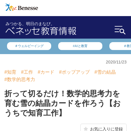
みつかる、明日のまなび。
＃ウェルビーイング
#AIと教育
＃教
2020/11/23
#知育
#工作
#カード
#ポップアップ
#雪の結晶
#数学的思考力
折って切るだけ！数学的思考力を
育む雪の結晶カードを作ろう【お
うちで知育工作】
お気に入りに登録