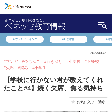
みつかる、明日のまなび。
＃ウェルビーイング
#AIと教育
＃教
2023/06/21
#マンガ
#今じんこ
#行き渋り
#小学校
#不登校
#欠席
#悩み
#小学生
【学校に行かない君が教えてくれ
たこと#4】続く欠席、焦る気持ち
お気に入りに登録